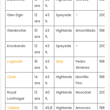
ans
%
Glen Elgin
12
43
Speyside
–
2005
ans
%
Glenkinchie
10
43
Highlands
Amontillado
1987
ans
%
Knockando
12
43
Speyside
–
2005
ans
%
Lagavulin
16
43
Islay
Pedro
1987
ans
%
Ximénez
Oban
14
43
Highlands
Montilla
1987
ans
%
Fino
Royal
12
40
Highlands
Moscatel
2005
Lochnagar
ans
%
Talisker
10
45,8
Highlands
Amoroso
1987