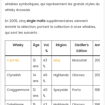
whiskies symboliques, qui représentent les grands styles du
whisky écossais.
En 2005, cinq
single malts
supplémentaires viennent
enrichir la sélection, portant la collection à onze whiskies,
qui sont les suivants :
Whisky
Âge
Vol.
Région
Distiller’s
Année
%
Edition
Caol Ila
12
43
Islay
Moscatel
2005
ans
%
Clynelish
14
46
Highlands
Oloroso
2005
ans
%
Cragganmore
12
40
Speyside
Porto
1987
ans
%
Dalwhinnie
15
43
Highlands
Oloroso
1987