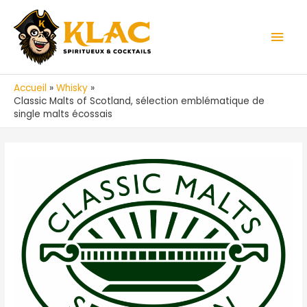
Aller
au
Men
contenu
prin
Accueil
Whisky
Classic Malts of Scotland, sélection emblématique de
single malts écossais